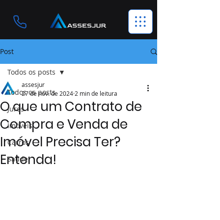
Post
Todos os posts
assesjur
Todos os posts
27 de nov. de 2024
2 min de leitura
O que um Contrato de
Juros
Compra e Venda de
Imóveis
Imóvel Precisa Ter?
Carros
Entenda!
Saúde