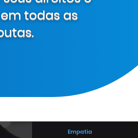
 em todas as
putas.
Empatia