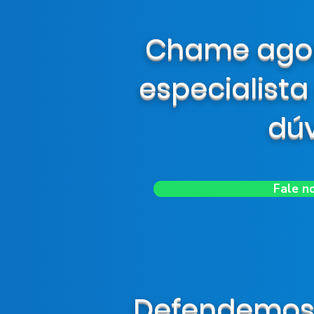
Chame ago
especialista
dúv
Fale n
Defendemos s