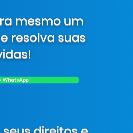
ra mesmo um
 e resolva suas
idas!
o WhatsApp
eus direitos e