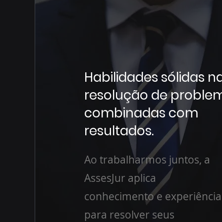
Habilidades sólidas n
resolução de proble
combinadas com
resultados.
Ao trabalharmos juntos, a
AssesJur aplica
conhecimento e experiência
para resolver seus