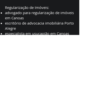
Regularização de Imóveis:
advogado para regularização de imóveis
em Canoas
escritório de advocacia imobiliária Porto
Alegre
especialista em usucapião em Canoas
advogado para averbação de imóvel
Porto Alegre
quanto custa para regularizar um imóvel
com advogado
Inventário e Partilha:
advogado para inventário em Porto
Alegre
especialista em inventário e partilha
Canoas
escritório que faz inventário
extrajudicial em Porto Alegre
advogado de herança em Canoas
preço advogado inventário Porto Alegre
Revisional de Juros: