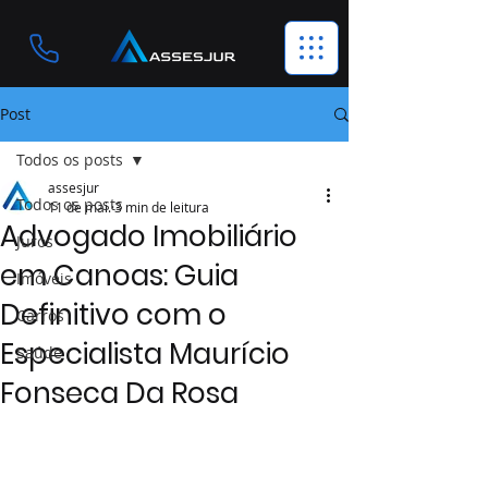
Post
Todos os posts
assesjur
Todos os posts
11 de mai.
3 min de leitura
Advogado Imobiliário
Juros
em Canoas: Guia
Imóveis
Definitivo com o
Carros
Especialista Maurício
Saúde
Fonseca Da Rosa