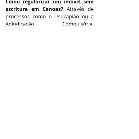
Como regularizar um imóvel sem 
escritura em Canoas?
 Através de 
processos como o Usucapião ou a 
Adjudicação Compulsória, 
dependendo do histórico de 
documentos que você possui.
Quanto custa a assessoria jurídica 
imobiliária?
 Os valores seguem a 
Tabela de Honorários da OAB/RS
, 
garantindo transparência e ética 
profissional.
Posso fazer usucapião em cartório?
Sim, o Usucapião Extrajudicial é uma 
das formas mais céleres de 
regularização hoje, desde que não 
haja oposição dos vizinhos ou 
antigos donos.