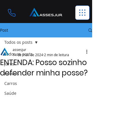
Post
Todos os posts
assesjur
Todos os posts
14 de mai. de 2024
2 min de leitura
ENTENDA: Posso sozinho
Juros
defender minha posse?
Imóveis
Carros
Saúde