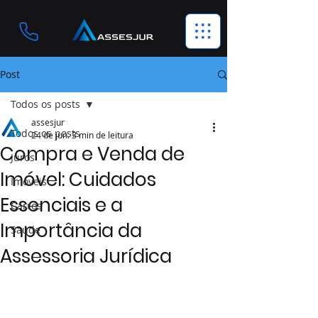
Post
Todos os posts
assesjur
Todos os posts
24 de jun.
3 min de leitura
Compra e Venda de
Juros
Imóvel: Cuidados
Imóveis
Essenciais e a
Carros
Importância da
Saúde
Assessoria Jurídica