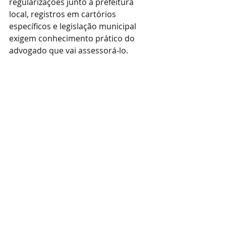
regularizações junto à prefeitura 
local, registros em cartórios 
específicos e legislação municipal 
exigem conhecimento prático do 
advogado que vai assessorá-lo.
O escritório 
AssesJur
, liderado pelo 
advogado 
Maurício Fonseca Da 
Rosa
, atua com foco em direito 
imobiliário nessa região, oferecendo 
assessoria jurídica personalizada, do 
início ao fim da negociação.