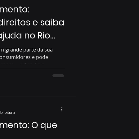
mento:
ireitos e saiba
juda no Rio
m grande parte da sua
consumidores e pode
ança jurídica. Fale
eitos.
e leitura
mento: O que