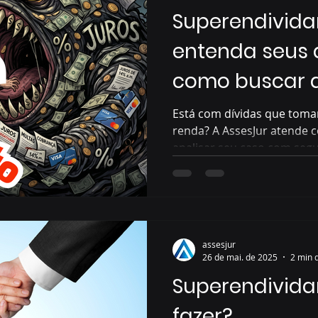
Superendivida
entenda seus d
como buscar a
Grande do Sul
Está com dívidas que toma
renda? A AssesJur atende 
analisar seu caso com segur
conosco e entenda seus dir
assesjur
26 de mai. de 2025
2 min d
Superendivida
fazer?