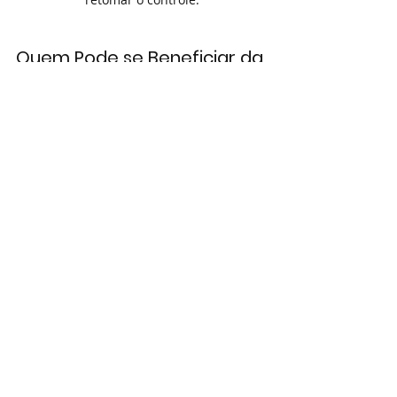
Quem Pode se Beneficiar da 
Ação Revisional?
Qualquer pessoa física ou jurídica 
que possua um contrato de 
financiamento, empréstimo, ou 
dívida com juros que considere 
abusivos pode buscar a revisão. Os 
casos mais comuns envolvem:
Financiamento de Veículos
Financiamento Imobiliário
Empréstimos Pessoais
Cheque Especial
Cartão de Crédito