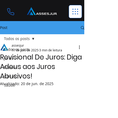
Post
Todos os posts
assesjur
Todos os posts
17 de jun. de 2025
3 min de leitura
Revisional De Juros: Diga
Juros
Adeus aos Juros
Imóveis
Abusivos!
Carros
Atualizado:
20 de jun. de 2025
Saúde